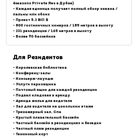
4seasons Private Res в Дубае)
- Каждая единица получает полный обзор океана /
пальмы или обоих
- Проект 5.2 Bill $
- 800 гостиничных номеров / 185 метров в высоту
- 231 резиденция / 165 метров в высоту
- Более 90 бассейнов
Для Резидентов
- Королевская библиотека
- Конференц-залы
- Консьерж-лаундж
- Услуги парковщика
- Почтовый ящик для каждой резиденции
- Подвал кладовая в аренду
- Аренда жилья для водителя
- Зал для водителя на цокольном этаже
- Тренажерный зал, Спа
- Крытый плавательный бассейн
- Частный бассейн в резиденциях и беседки
- Частный пляж резиденции
- Теннисный корт