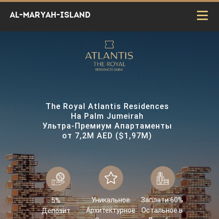
Al-Maryah-island
The Royal Atlantis Residences
На Palm Jumeirah
Ультра-Премиум Апартаменты
от 7,2М AED ($1,97M)
Уникальное
Заплати 60%
5%
Архитектурное
Остальное в
Депозит